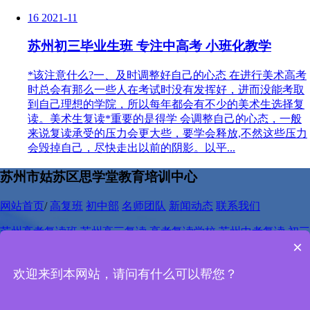
16
2021-11
苏州初三毕业生班 专注中高考 小班化教学
*该注意什么?一、及时调整好自己的心态 在进行美术高考
时总会有那么一些人在考试时没有发挥好，进而没能考取
到自己理想的学院，所以每年都会有不少的美术生选择复
读。美术生复读*重要的是得学 会调整自己的心态，一般
来说复读承受的压力会更大些，要学会释放,不然这些压力
会毁掉自己，尽快走出以前的阴影。以平...
苏州市姑苏区思学堂教育培训中心
网站首页
/
高复班
初中部
名师团队
新闻动态
联系我们
苏州高考复读班
苏州高三复读
高考复读学校
苏州中考复读
初三
×
复读班
中考复读
苏州中考复读学校
网站地图
欢迎来到本网站，请问有什么可以帮您？
电话：
400-667-3318
热线：
0512 -67275483