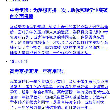
13
2025-08
中考复读：为梦想再拼一次，助你实现学业突破
的全面保障
当成绩没有达到预期，许多中考生和家长会陷入迷茫与焦
虑。面对升学的压力和未来的迷茫，选择再次投入到中考
复读的行列，成为许多家庭的共同决策。你是否也在思
考，是否值得再给孩子一次机会？又该如何科学规划？名
师团队：专业指导，助力成绩飞跃在中考复读的道路上，
师资力量是成败的关键。一个优秀的复读团队...
16
2021-11
高考落榜复读一年有用吗?
高考落榜后一年的复读是否有用，取决于考生自己是否愿
意努力，考生的心情等等，如果考生愿意复读，继续努力
学习，通常一年会有帮助。高考落榜一年有没有用?考生在
复读一年效果较好，但如果自己学习基础较差，分数与升
学本科差距很大的同学，尽量直接读专科。成绩差别大
了，一年的努力是无法弥补的。而且复读一年...