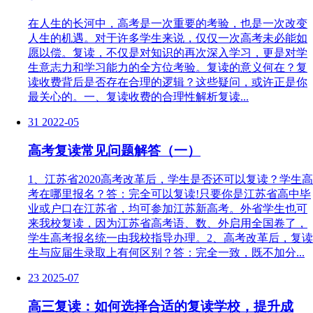
在人生的长河中，高考是一次重要的考验，也是一次改变
人生的机遇。对于许多学生来说，仅仅一次高考未必能如
愿以偿。复读，不仅是对知识的再次深入学习，更是对学
生意志力和学习能力的全方位考验。复读的意义何在？复
读收费背后是否存在合理的逻辑？这些疑问，或许正是你
最关心的。一、复读收费的合理性解析复读...
31
2022-05
高考复读常见问题解答（一）
1、江苏省2020高考改革后，学生是否还可以复读？学生高
考在哪里报名？答：完全可以复读!只要你是江苏省高中毕
业或户口在江苏省，均可参加江苏新高考。外省学生也可
来我校复读，因为江苏省高考语、数、外启用全国卷了，
学生高考报名统一由我校指导办理。2、高考改革后，复读
生与应届生录取上有何区别？答：完全一致，既不加分...
23
2025-07
高三复读：如何选择合适的复读学校，提升成