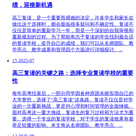
绩，迎接新机遇
高三复读，是一个重要而艰难的决定，许多学生和家长在
做出这个选择时，都会面临很多疑问和不确定性。复读不
仅仅是简单的重新学习一年，而是一个深刻的自我审视和
重新规划的过程。为了帮助有志于复读的学生找到最合适
的复读学校，提升自己的成绩，我们可以从名师团队、教
学亮点、教学成果和管理四个方面进行详细探讨。...
15
2025-07
高三复读的关键之路：选择专业复读学校的重要
性
每年高考结束后，一部分同学因各种原因未能实现自己的
大学梦想，选择了“高三复读”这条路。复读不仅仅是对学
业的一次重新挑战，更是对心理和时间管理的全面锤炼。
面对高考这一重大挑战，复读生的复习过程和方法尤为重
要。选择一个专业的复读学校，对于学生的复读效果有着
举足轻重的影响。本文将从名师团队、教学亮点、...