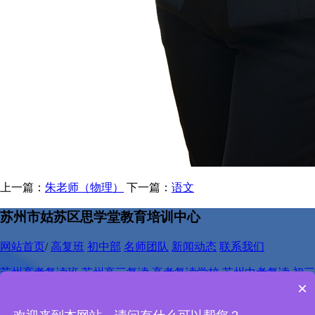
上一篇：
朱老师（物理）
下一篇：
语文
苏州市姑苏区思学堂教育培训中心
网站首页
/
高复班
初中部
名师团队
新闻动态
联系我们
苏州高考复读班
苏州高三复读
高考复读学校
苏州中考复读
初三
×
复读班
中考复读
苏州中考复读学校
网站地图