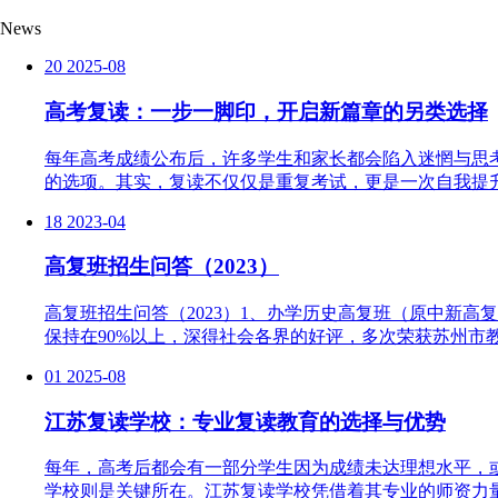
News
20
2025-08
高考复读：一步一脚印，开启新篇章的另类选择
每年高考成绩公布后，许多学生和家长都会陷入迷惘与思
的选项。其实，复读不仅仅是重复考试，更是一次自我提升
18
2023-04
高复班招生问答（2023）
高复班招生问答（2023）1、办学历史高复班（原中新高
保持在90%以上，深得社会各界的好评，多次荣获苏州市教育局“
01
2025-08
江苏复读学校：专业复读教育的选择与优势
每年，高考后都会有一部分学生因为成绩未达理想水平，
学校则是关键所在。江苏复读学校凭借着其专业的师资力量