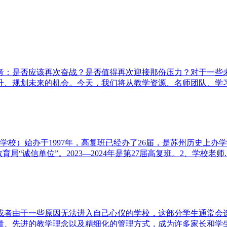
考：是否应该再次奋战？是否值得再次迎接那份压力？对于一些
、规划未来的机会。今天，我们将从教学资源、名师团队、学习策
复学校）始办于1997年，高复班已经办了26届，是苏州历史上
诚信单位”。2023—2024年是第27届高复班。2、学校老师..
或者由于一些原因无法进入自己心仪的学校，这部分学生通常会
、先进的教学理念以及精细化的管理方式，成为许多家长和学生的