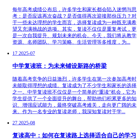
每年高考成绩公布后，许多学生和家长都会陷入迷惘与思
考：是否应该再次奋战？是否值得再次迎接那份压力？对
于一些未达理想的学生而言，选择复读成为一种既充满希
望又充满挑战的选项。其实，复读不仅仅是重复考试，更
是一次自我提升、规划未来的机会。今天，我们将从教学
资源、名师团队、学习策略、生活管理等多维度，为...
17
2025-07
中学复读班：为未来铺设新路的桥梁
随着高考竞争的日益激烈，许多学生在第一次参加高考时
未能取得理想的成绩。复读成为了不少学生和家长的选择
之一。中学复读班不仅仅是一个简单的“重读”机会，它为
学生提供了一个全面提升的舞台，帮助他们积累更多的知
识、增强应试能力，最终突破高考难关，走向更广阔的未
来。作为一名专业的复读老师，我深知复读对于学...
27
2025-08
复读高中：如何在复读路上选择适合自己的学习