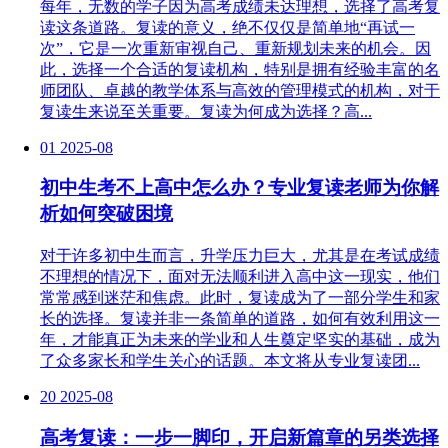
每年，无数的学子因为高考成绩未达理想，选择了高考复
读这条道路。复读的意义，绝不仅仅是简单地“再试一
次”，它是一次重新审视自己、重新规划未来的机会。因
此，选择一个合适的复读机构，特别是拥有经验丰富的名
师团队、卓越的教学体系与高效的管理模式的机构，对于
复读生来说至关重要。复读为何成为选择？高...
01
2025-08
初中生考不上高中怎么办？专业复读老师为你解
析如何突破困境
对于许多初中生而言，升学压力巨大，尤其是在考试成绩
不理想的情况下，面对无法顺利进入高中这一现实，他们
常常感到迷茫和焦虑。此时，复读成为了一部分学生和家
长的选择。复读并非一条简单的道路，如何有效利用这一
年，才能真正为未来的学业和人生奠定坚实的基础，成为
了众多家长和学生关心的话题。本文将从专业复读团...
20
2025-08
高考复读：一步一脚印，开启新篇章的另类选择