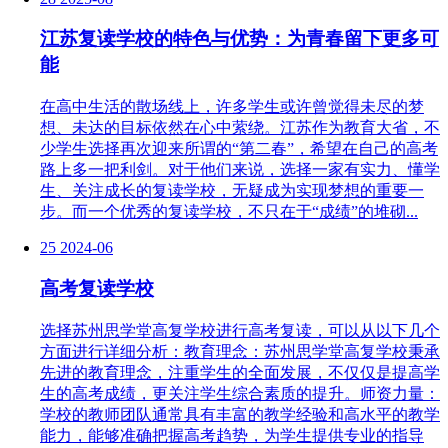
江苏复读学校的特色与优势：为青春留下更多可
能
在高中生活的散场线上，许多学生或许曾觉得未尽的梦
想、未达的目标依然在心中萦绕。江苏作为教育大省，不
少学生选择再次迎来所谓的“第二春”，希望在自己的高考
路上多一把利剑。对于他们来说，选择一家有实力、懂学
生、关注成长的复读学校，无疑成为实现梦想的重要一
步。而一个优秀的复读学校，不只在于“成绩”的堆砌...
25
2024-06
高考复读学校
选择苏州思学堂高复学校进行高考复读，可以从以下几个
方面进行详细分析：教育理念：苏州思学堂高复学校秉承
先进的教育理念，注重学生的全面发展，不仅仅是提高学
生的高考成绩，更关注学生综合素质的提升。师资力量：
学校的教师团队通常具有丰富的教学经验和高水平的教学
能力，能够准确把握高考趋势，为学生提供专业的指导