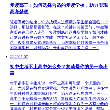
复读高三：如何选择合适的复读学校，助力实现
高考梦想
随着高考的结束，许多成绩未达预期的学生都会面临一个
选择，那就是是否复读。在这个关键的决策面前，学生和
家长往往会陷入迷茫：复读到底该选哪所学校？如何才能
让复读过程更有效？在此，本文将从名师团队、教学亮
点、教学成果及管理等角度，为您剖析如何选择一所合适
的复读学校，以帮助考生走向成功的高考之路。一...
22
2025-07
初中生考不上高中怎么办？复读是你的另一条出
路
对于很多初中生来说，考不上高中可能是一个沉重的打
击。尤其是在教育资源紧张、竞争激烈的环境中，许多学
生因种种原因未能顺利升学，陷入迷茫和焦虑中。考不上
高中并不意味着一切的终结，复读成为许多学生的选择之
一。如何通过复读走向更好的未来呢？作为一名有经验的
复读老师，我想和大家分享一些关于复读的思考，帮助...