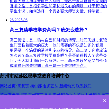
何最大限度地提升自己的成绩，走出一条符合自己发展的
复读之路，是很多学生和家长最关心的问题。对于复读的
学生来说，如何选择一个具备强大师资力量、科学管...
26
2025-06
高三复读学校学费高吗？该怎么选择？
高三复读，是一场与自己和时间的博弈。时间飞逝，复读
生们面临着巨大的压力。他们需要的不仅是知识的积累，
更需要一个温暖的港湾和专业的指导。高三复，究竟应该
怎么选？高三复读学校学费高吗？是否值得投入？这些疑
问，今天就让我们一起解码。一、高三复读的意义与价值
成绩提升的关键期：高三是一个关键转折点...
苏州市姑苏区思学堂教育培训中心
网站首页
/
高复班
初中部
名师团队
新闻动态
联系我们
苏州高考复读班
苏州高三复读
高考复读学校
苏州中考复读
初三
×
复读班
中考复读
苏州中考复读学校
网站地图