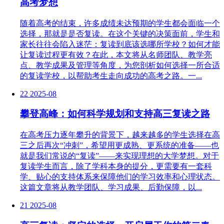
高考梦想
随着高考的结束，许多成绩未达预期的学生都会面临一个
选择，那就是是否复读。在这个关键的决策面前，学生和
家长往往会陷入迷茫：复读到底该选哪所学校？如何才能
让复读过程更有效？在此，本文将从名师团队、教学亮
点、教学成果及管理等角度，为您剖析如何选择一所合适
的复读学校，以帮助考生走向成功的高考之路。一...
22
2025-08
攀登高峰：如何科学规划和支持高三复读之路
在高考压力逐年攀升的背景下，越来越多的学生选择在高
三之后再次“冲刺”，希望用更成熟、更系统的准备——也
就是我们常说的“复读”——来实现理想的大学梦想。对于
复读学生而言，除了学科本身的提分，更需要有一套科
学、贴心的支持体系来保障他们的学习效率和心理状态。
这篇文章将从教学团队、学习成果、后勤保障，以...
21
2025-08