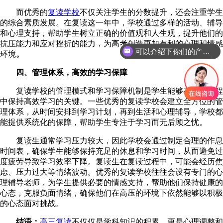
而优秀的
复读学校
不仅关注学生的分数提升，还会注重学生
的综合素质发展。在复读这一年中，学校通过多样的活动、辅导
和心理支持，帮助学生树立正确的价值观和人生观，提升他们的
可以介绍下你们的产品么
抗压能力和应对挫折的能力，为高考创造更加有利的心理和情感
环境
。
你们是怎么收费的呢
四、管理体系，高效的学习保障
复读学校的管理模式和学习保障机制是学生能够在复读过程
中保持高效学习的关键。一些优秀的复读学校会建立全方位的管
理体系，从时间安排到学习计划，再到生活和心理辅导，学校都
能提供系统化的保障，帮助学生专注于学习而无后顾之忧。
复读生通常学习压力较大，因此学校会通过制定合理的作息
时间表，确保学生能够保持充足的休息和学习时间，从而避免过
度疲劳导致学习效率下降。复读生在复读过程中，可能会经历焦
虑、压力过大等情绪波动。优秀的复读学校往往会设有专门的心
理辅导老师，为学生提供必要的情感支持，帮助他们保持健康的
心态，克服负面情绪，确保他们在高压的环境下依然能够以积极
的心态面对挑战。
结语：
高三复读
不仅仅是学科知识的积累，更是心理调整和