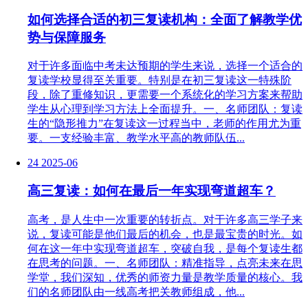
如何选择合适的初三复读机构：全面了解教学优
势与保障服务
对于许多面临中考未达预期的学生来说，选择一个适合的
复读学校显得至关重要。特别是在初三复读这一特殊阶
段，除了重修知识，更需要一个系统化的学习方案来帮助
学生从心理到学习方法上全面提升。一、名师团队：复读
生的“隐形推力”在复读这一过程当中，老师的作用尤为重
要。一支经验丰富、教学水平高的教师队伍...
24
2025-06
高三复读：如何在最后一年实现弯道超车？
高考，是人生中一次重要的转折点。对于许多高三学子来
说，复读可能是他们最后的机会，也是最宝贵的时光。如
何在这一年中实现弯道超车，突破自我，是每个复读生都
在思考的问题。一、名师团队：精准指导，点亮未来在思
学堂，我们深知，优秀的师资力量是教学质量的核心。我
们的名师团队由一线高考把关教师组成，他...