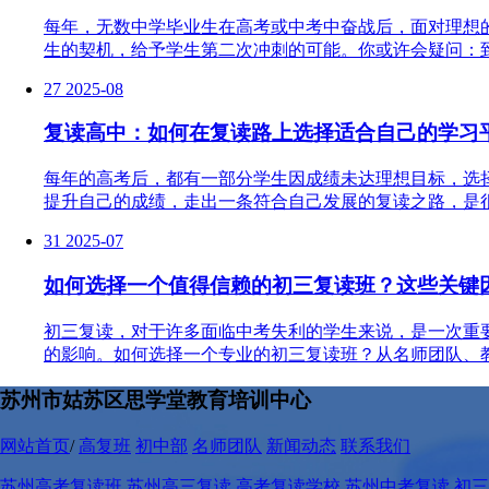
每年，无数中学毕业生在高考或中考中奋战后，面对理想
生的契机，给予学生第二次冲刺的可能。你或许会疑问：到
27
2025-08
复读高中：如何在复读路上选择适合自己的学习
每年的高考后，都有一部分学生因成绩未达理想目标，选
提升自己的成绩，走出一条符合自己发展的复读之路，是很
31
2025-07
如何选择一个值得信赖的初三复读班？这些关键
初三复读，对于许多面临中考失利的学生来说，是一次重
的影响。如何选择一个专业的初三复读班？从名师团队、教
苏州市姑苏区思学堂教育培训中心
网站首页
/
高复班
初中部
名师团队
新闻动态
联系我们
苏州高考复读班
苏州高三复读
高考复读学校
苏州中考复读
初三