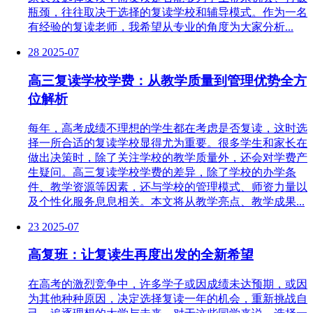
瓶颈，往往取决于选择的复读学校和辅导模式。作为一名
有经验的复读老师，我希望从专业的角度为大家分析...
28
2025-07
高三复读学校学费：从教学质量到管理优势全方
位解析
每年，高考成绩不理想的学生都在考虑是否复读，这时选
择一所合适的复读学校显得尤为重要。很多学生和家长在
做出决策时，除了关注学校的教学质量外，还会对学费产
生疑问。高三复读学校学费的差异，除了学校的办学条
件、教学资源等因素，还与学校的管理模式、师资力量以
及个性化服务息息相关。本文将从教学亮点、教学成果...
23
2025-07
高复班：让复读生再度出发的全新希望
在高考的激烈竞争中，许多学子或因成绩未达预期，或因
为其他种种原因，决定选择复读一年的机会，重新挑战自