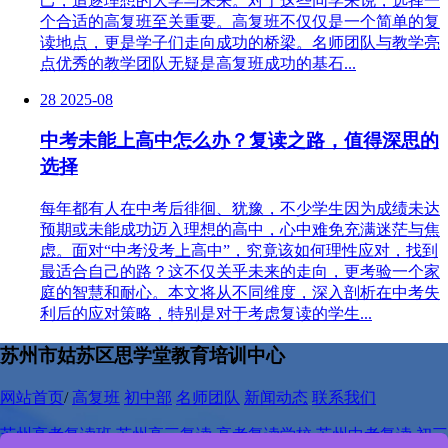
己，追逐理想的大学与未来。对于这些同学来说，选择一
个合适的高复班至关重要。高复班不仅仅是一个简单的复
读地点，更是学子们走向成功的桥梁。名师团队与教学亮
点优秀的教学团队无疑是高复班成功的基石...
28
2025-08
中考未能上高中怎么办？复读之路，值得深思的
选择
每年都有人在中考后徘徊、犹豫，不少学生因为成绩未达
预期或未能成功迈入理想的高中，心中难免充满迷茫与焦
虑。面对“中考没考上高中”，究竟该如何理性应对，找到
最适合自己的路？这不仅关乎未来的走向，更考验一个家
庭的智慧和耐心。本文将从不同维度，深入剖析在中考失
利后的应对策略，特别是对于考虑复读的学生...
苏州市姑苏区思学堂教育培训中心
网站首页
/
高复班
初中部
名师团队
新闻动态
联系我们
苏州高考复读班
苏州高三复读
高考复读学校
苏州中考复读
初三