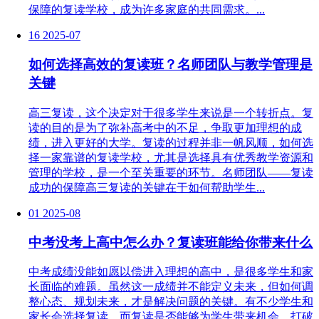
保障的复读学校，成为许多家庭的共同需求。...
16
2025-07
如何选择高效的复读班？名师团队与教学管理是
关键
高三复读，这个决定对于很多学生来说是一个转折点。复
读的目的是为了弥补高考中的不足，争取更加理想的成
绩，进入更好的大学。复读的过程并非一帆风顺，如何选
择一家靠谱的复读学校，尤其是选择具有优秀教学资源和
管理的学校，是一个至关重要的环节。名师团队——复读
成功的保障高三复读的关键在于如何帮助学生...
01
2025-08
中考没考上高中怎么办？复读班能给你带来什么
中考成绩没能如愿以偿进入理想的高中，是很多学生和家
长面临的难题。虽然这一成绩并不能定义未来，但如何调
整心态、规划未来，才是解决问题的关键。有不少学生和
家长会选择复读，而复读是否能够为学生带来机会、打破