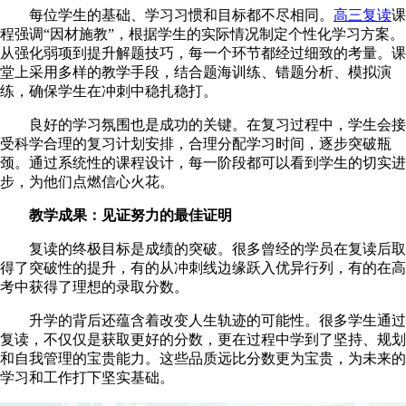
每位学生的基础、学习习惯和目标都不尽相同。
高三复读
课
程强调“因材施教”，根据学生的实际情况制定个性化学习方案。
从强化弱项到提升解题技巧，每一个环节都经过细致的考量。课
堂上采用多样的教学手段，结合题海训练、错题分析、模拟演
练，确保学生在冲刺中稳扎稳打。
良好的学习氛围也是成功的关键。在复习过程中，学生会接
受科学合理的复习计划安排，合理分配学习时间，逐步突破瓶
颈。通过系统性的课程设计，每一阶段都可以看到学生的切实进
步，为他们点燃信心火花。
教学成果：见证努力的最佳证明
复读的终极目标是成绩的突破。很多曾经的学员在复读后取
得了突破性的提升，有的从冲刺线边缘跃入优异行列，有的在高
考中获得了理想的录取分数。
升学的背后还蕴含着改变人生轨迹的可能性。很多学生通过
复读，不仅仅是获取更好的分数，更在过程中学到了坚持、规划
和自我管理的宝贵能力。这些品质远比分数更为宝贵，为未来的
学习和工作打下坚实基础。